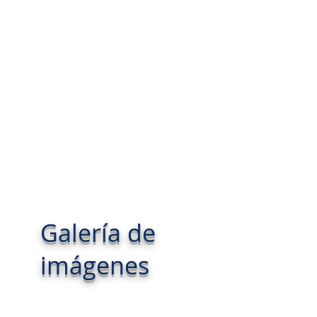
n capacidad para 450 personas.
.
ados.
s.
tbol.
crofútbol.
ple.
estaurante y tienda.
Galería de
imágenes