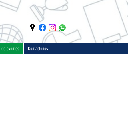
 de eventos
Contáctenos
jor sector
 mejor: