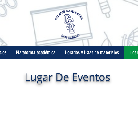
cios
Plataforma académica
Horarios y listas de materiales
Lugar
Lugar De Eventos
La mejor elección para su evento
an Gabriel cuenta con una sede campestre ubicada en el me
y ofrece los siguientes espacios para que su evento sea el