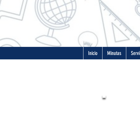
Inicio
Minutas
Servi
El colegio S
de la ciudad 