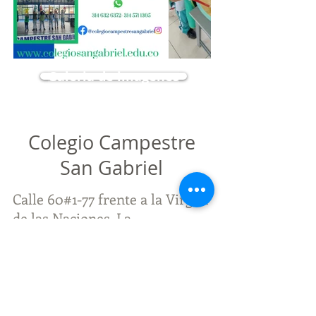
Galeria de imagenes
Colegio Campestre
San Gabriel
Calle 60#1-77 frente a la Virgen
de las Naciones. La
Florida, Villamaria, Caldas.
Celular:
314 571 1305
314 632 6372